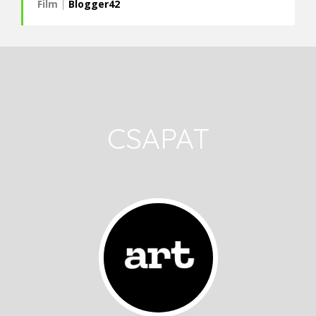
Film
|
Blogger42
CSAPAT