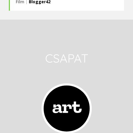
Film
|
Blogger42
CSAPAT