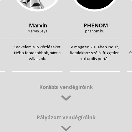
Marvin
PHENOM
Marvin Says
phenom.hu
Kedvelem a jó kérdéseket.
A magazin 2010-ben indult,
Néha fontosabbak, mint a
fiatalokhoz szóló, független
f
válaszok.
kulturális portál.
Korábbi vendégíróink
Pályázott vendégíróink