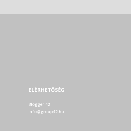
ELÉRHETŐSÉG
Blogger 42
info@group42.hu