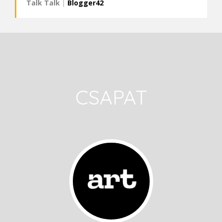
Talk Talk
|
Blogger42
CSAPAT