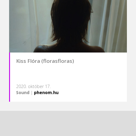
Kiss Flóra (florasfloras)
2020. október 17.
Sound
|
phenom.hu