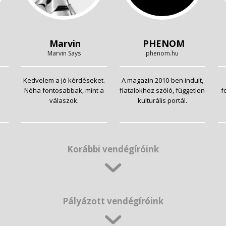
Marvin
PHENOM
Marvin Says
phenom.hu
Kedvelem a jó kérdéseket.
A magazin 2010-ben indult,
Néha fontosabbak, mint a
fiatalokhoz szóló, független
f
válaszok.
kulturális portál.
Korábbi vendégíróink
Pályázott vendégíróink