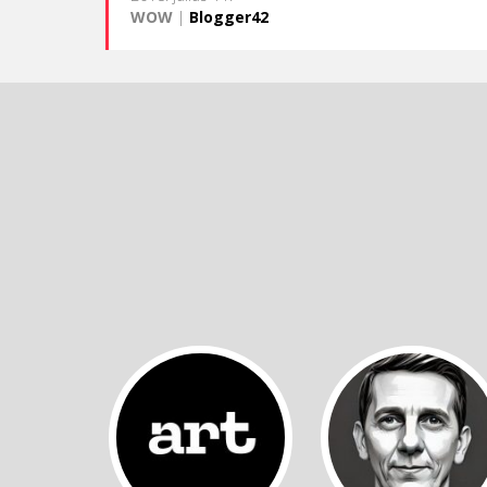
WOW
|
Blogger42