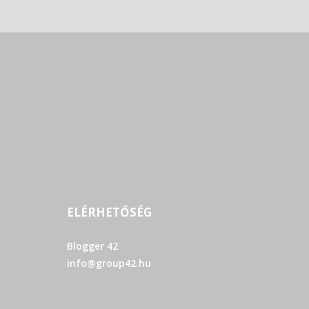
ELÉRHETŐSÉG
Blogger 42
info@group42.hu