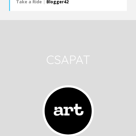
Take a Ride
|
Blogger42
CSAPAT