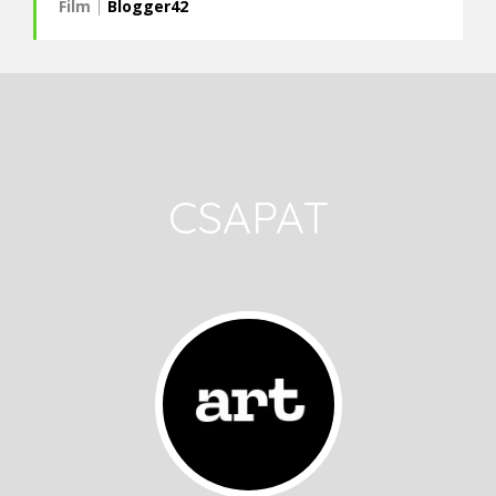
Film
|
Blogger42
CSAPAT