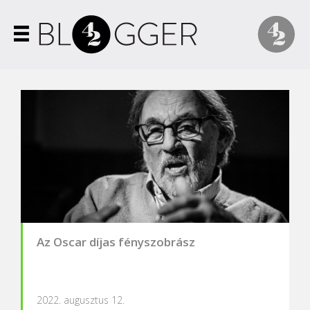
Az Oscar díjas fényszobrász
2022. augusztus 12.