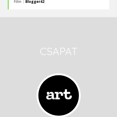
Film
|
Blogger42
CSAPAT