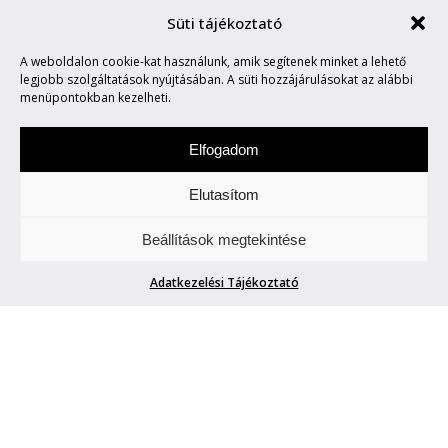
Süti tájékoztató
A weboldalon cookie-kat használunk, amik segítenek minket a lehető
MODERN BUDOÁR
legjobb szolgáltatások nyújtásában. A süti hozzájárulásokat az alábbi
menüpontokban kezelheti.
Elfogadom
Elutasítom
Vasárnap a stílusról és az életről esik szó.
Beállítások megtekintése
Life/Style.
Adatkezelési Tájékoztató
MODERN BUDOÁR
phenom.hu
| 2019. június 23.