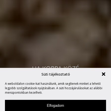
HA KORPA KÖZÉ
Süti tájékoztató
KEVEREDSZ, FELFALNAK A
A weboldalon cookie-kat használunk, amik segítenek minket a lehető
DISZNÓK
legjobb szolgáltatások nyújtásában. A süti hozzájárulásokat az alábbi
menüpontokban kezelheti.
Elfogadom