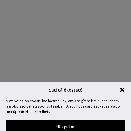
Süti tájékoztató
A weboldalon cookie-kat használunk, amik segítenek minket a lehető
HÁNY LÓERŐS A LOVAD?
legjobb szolgáltatások nyújtásában. A süti hozzájárulásokat az alábbi
menüpontokban kezelheti.
Elfogadom