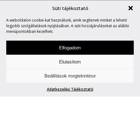
Süti tájékoztató
HATTIE STEWART
A weboldalon cookie-kat használunk, amik segítenek minket a lehető
VILÁGHÍRŰ FIRKÁI
legjobb szolgáltatások nyújtásában. A süti hozzájárulásokat az alábbi
menüpontokban kezelheti.
Elfogadom
Elutasítom
Szerdánként a design „titkaiba" avatunk be
Beállítások megtekintése
Titeket. Wow!
Adatkezelési Tájékoztató
HATTIE STEWART VILÁGHÍRŰ FIRKÁI
The Dealer
| 2016. december 28.