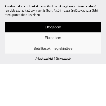
JACK GARRATT
A weboldalon cookie-kat használunk, amik segítenek minket a lehető
EGYSZEMÉLYES ZENEKARA
legjobb szolgáltatások nyújtásában. A süti hozzájárulásokat az alábbi
menüpontokban kezelheti.
Elfogadom
Elutasítom
Szombat a zene napja. Figyeljetek és
Beállítások megtekintése
hallgassatok minket.
Adatkezelési Tájékoztató
JACK GARRATT EGYSZEMÉLYES
ZENEKARA
Petra
| 2014. december 6.