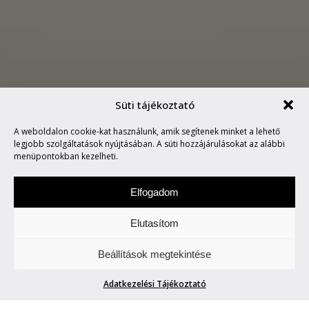
Süti tájékoztató
A weboldalon cookie-kat használunk, amik segítenek minket a lehető
MARVIN SAYS #10
legjobb szolgáltatások nyújtásában. A süti hozzájárulásokat az alábbi
menüpontokban kezelheti.
Elfogadom
Elutasítom
Hétfőnként Marvin, a paranoid android
Beállítások megtekintése
megmondja. A tuttit.
Adatkezelési Tájékoztató