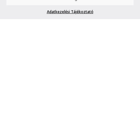
megmondja. A tuttit.
Adatkezelési Tájékoztató
MARVIN SAYS #141
Marvin
| 2014. december 15.