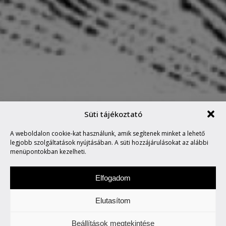
Süti tájékoztató
A weboldalon cookie-kat használunk, amik segítenek minket a lehető
MARVIN SAYS #141
legjobb szolgáltatások nyújtásában. A süti hozzájárulásokat az alábbi
menüpontokban kezelheti.
Elfogadom
Elutasítom
Hétfőnként Marvin, a paranoid android
Beállítások megtekintése