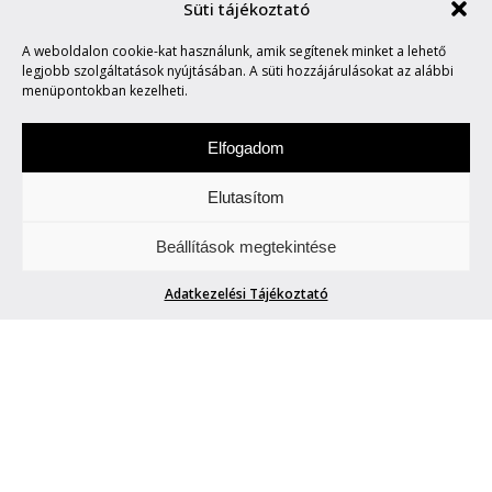
Süti tájékoztató
A weboldalon cookie-kat használunk, amik segítenek minket a lehető
MARVIN SAYS #227
legjobb szolgáltatások nyújtásában. A süti hozzájárulásokat az alábbi
menüpontokban kezelheti.
Elfogadom
Elutasítom
Hétfőnként Marvin, a paranoid android
Beállítások megtekintése
megmondja. A tuttit.
Adatkezelési Tájékoztató
MARVIN SAYS #227
Marvin
| 2016. augusztus 15.