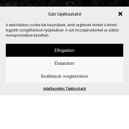
Süti tájékoztató
A weboldalon cookie-kat használunk, amik segítenek minket a lehető
MARVIN SAYS #236
legjobb szolgáltatások nyújtásában. A süti hozzájárulásokat az alábbi
menüpontokban kezelheti.
Elfogadom
Elutasítom
Hétfőnként Marvin, a paranoid android
Beállítások megtekintése
megmondja. A tuttit.
Adatkezelési Tájékoztató
MARVIN SAYS #236
Marvin
| 2016. október 17.