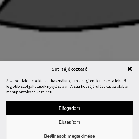
Süti tájékoztató
A weboldalon cookie-kat használunk, amik segítenek minket a lehető
MARVIN SAYS #24
legjobb szolgáltatások nyújtásában. A süti hozzájárulásokat az alábbi
menüpontokban kezelheti.
Elfogadom
Elutasítom
Hétfőnként Marvin, a paranoid android
Beállítások megtekintése