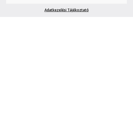
megmondja. A tuttit.
Adatkezelési Tájékoztató
MARVIN SAYS #24
Marvin
| 2012. augusztus 20.