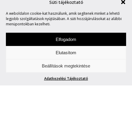
Süti tájékoztató
A weboldalon cookie-kat használunk, amik segítenek minket a lehető
MARVIN SAYS #288
legjobb szolgáltatások nyújtásában. A süti hozzájárulásokat az alábbi
menüpontokban kezelheti.
Elfogadom
Elutasítom
Hétfőnként Marvin, a paranoid android
Beállítások megtekintése
megmondja. A tuttit.
Adatkezelési Tájékoztató
MARVIN SAYS #288
Blogger42
| 2017. október 30.