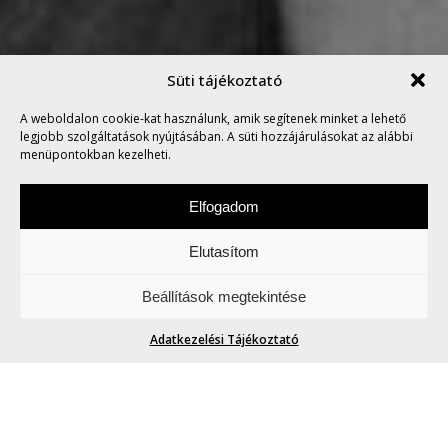
Süti tájékoztató
A weboldalon cookie-kat használunk, amik segítenek minket a lehető
MARVIN SAYS #323
legjobb szolgáltatások nyújtásában. A süti hozzájárulásokat az alábbi
menüpontokban kezelheti.
Elfogadom
Elutasítom
Hétfőnként Marvin, a paranoid android
Beállítások megtekintése
megmondja. A tuttit.
Adatkezelési Tájékoztató
MARVIN SAYS #323