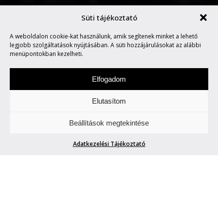
Süti tájékoztató
A weboldalon cookie-kat használunk, amik segítenek minket a lehető
MARVIN SAYS #426
legjobb szolgáltatások nyújtásában. A süti hozzájárulásokat az alábbi
menüpontokban kezelheti.
Elfogadom
Elutasítom
Hétfőnként Marvin, a paranoid android
Beállítások megtekintése
megmondja. A tuttit.
Adatkezelési Tájékoztató
MARVIN SAYS #426
Marvin
| 2020. július 6.