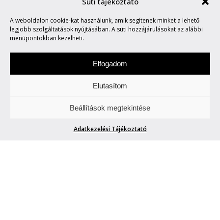
Süti tájékoztató
A weboldalon cookie-kat használunk, amik segítenek minket a lehető
MARVIN SAYS #62
legjobb szolgáltatások nyújtásában. A süti hozzájárulásokat az alábbi
menüpontokban kezelheti.
Elfogadom
Elutasítom
Hétfőnként Marvin, a paranoid android
Beállítások megtekintése
megmondja. A tuttit.
Adatkezelési Tájékoztató
MARVIN SAYS #62
Marvin
| 2013. május 27.