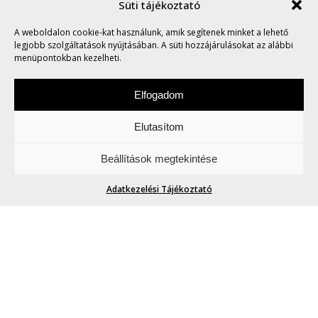
Süti tájékoztató
A weboldalon cookie-kat használunk, amik segítenek minket a lehető
MARVIN SAYS #678
legjobb szolgáltatások nyújtásában. A süti hozzájárulásokat az alábbi
menüpontokban kezelheti.
Elfogadom
Elutasítom
Hétfőnként Marvin, a paranoid android
Beállítások megtekintése
megmondja. A tuttit.
Adatkezelési Tájékoztató
MARVIN SAYS #678
Blogger42
| 2025. május 19.