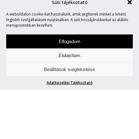
Süti tájékoztató
A weboldalon cookie-kat használunk, amik segítenek minket a lehető
MARVIN SAYS #704
legjobb szolgáltatások nyújtásában. A süti hozzájárulásokat az alábbi
menüpontokban kezelheti.
Elfogadom
Elutasítom
Hétfőnként Marvin, a paranoid android
Beállítások megtekintése
megmondja. A tuttit.
Adatkezelési Tájékoztató
MARVIN SAYS #704
Blogger42
| 2025. november 17.