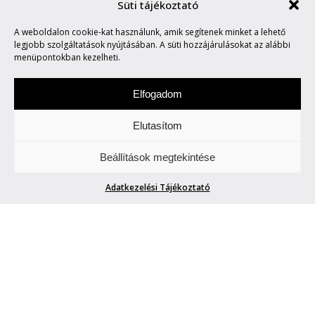
Süti tájékoztató
A weboldalon cookie-kat használunk, amik segítenek minket a lehető
MARVIN SAYS #709
legjobb szolgáltatások nyújtásában. A süti hozzájárulásokat az alábbi
menüpontokban kezelheti.
Elfogadom
Elutasítom
Hétfőnként Marvin, a paranoid android
Beállítások megtekintése
megmondja. A tuttit.
Adatkezelési Tájékoztató
MARVIN SAYS #709
Marvin
| 2025. december 22.