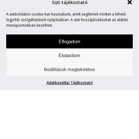
Süti tájékoztató
A weboldalon cookie-kat használunk, amik segítenek minket a lehető
MARVIN SAYS #729
legjobb szolgáltatások nyújtásában. A süti hozzájárulásokat az alábbi
menüpontokban kezelheti.
Elfogadom
Elutasítom
Hétfőnként Marvin, a paranoid android
Beállítások megtekintése
megmondja. A tuttit.
Adatkezelési Tájékoztató
MARVIN SAYS #729
Marvin
| 2026. május 11.