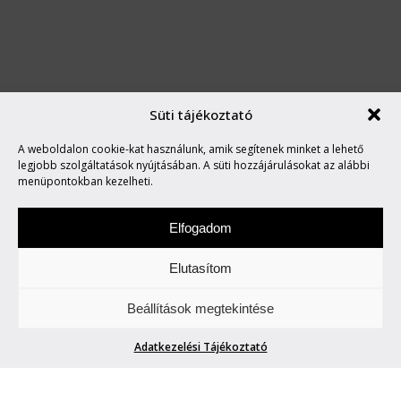
Süti tájékoztató
TELEKOM ELECTRIC BEATS
A weboldalon cookie-kat használunk, amik segítenek minket a lehető
2024
legjobb szolgáltatások nyújtásában. A süti hozzájárulásokat az alábbi
menüpontokban kezelheti.
Elfogadom
Elutasítom
Szombat a zene napja. Figyeljetek és
Beállítások megtekintése
hallgassatok minket.
Adatkezelési Tájékoztató