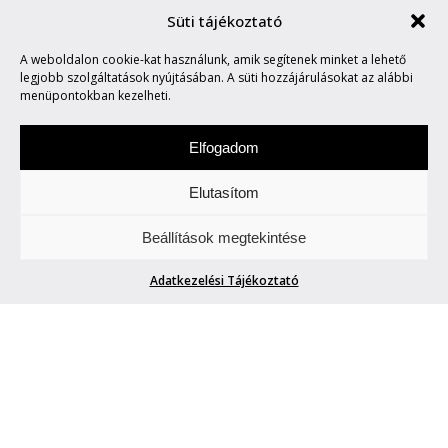
Süti tájékoztató
WE KEEP THE OTHER BAD
A weboldalon cookie-kat használunk, amik segítenek minket a lehető
MEN FROM THE DOOR
legjobb szolgáltatások nyújtásában. A süti hozzájárulásokat az alábbi
menüpontokban kezelheti.
Elfogadom
Elutasítom
Csütörtökönként locsogunk/ fecsegünk az
Beállítások megtekintése
Életről. Meg mindenről.
Adatkezelési Tájékoztató
WE KEEP THE OTHER BAD MEN FROM
THE DOOR
Petra
| 2014. március 20.