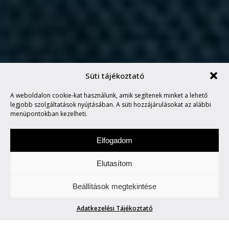
Süti tájékoztató
28 DÍJNÁL JÁR VÁCZ PÉTER
A weboldalon cookie-kat használunk, amik segítenek minket a lehető
ANIMÁCIÓJA!
legjobb szolgáltatások nyújtásában. A süti hozzájárulásokat az alábbi
menüpontokban kezelheti.
Elfogadom
Elutasítom
Szerdánként a design „titkaiba" avatunk be
Beállítások megtekintése
Titeket. Wow!
Adatkezelési Tájékoztató