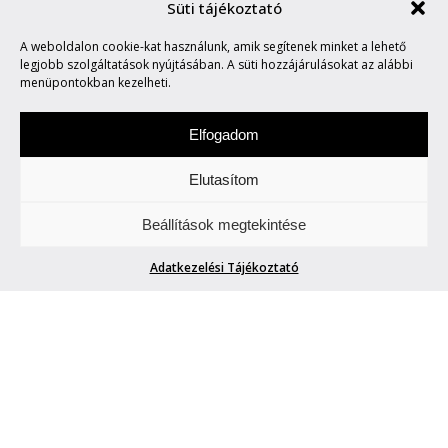
Süti tájékoztató
A weboldalon cookie-kat használunk, amik segítenek minket a lehető
CAPTAIN AVERAGE
legjobb szolgáltatások nyújtásában. A süti hozzájárulásokat az alábbi
menüpontokban kezelheti.
Elfogadom
Elutasítom
Szombat a zene napja. Figyeljetek és
Beállítások megtekintése
hallgassatok minket.
Adatkezelési Tájékoztató
CAPTAIN AVERAGE
phenom.hu
| 2022. január 15.
Sallai László
már számos zenekarban