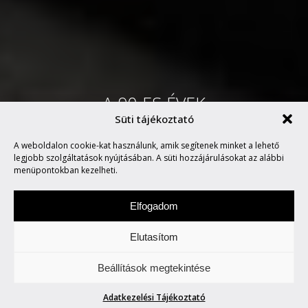
A 90-ES ÉVEK
Süti tájékoztató
SZUPERMODELLJEI
A weboldalon cookie-kat használunk, amik segítenek minket a lehető
VISSZATÉRNEK!
legjobb szolgáltatások nyújtásában. A süti hozzájárulásokat az alábbi
menüpontokban kezelheti.
Elfogadom
Elutasítom
Vasárnap a stílusról és az életről esik szó.
Beállítások megtekintése
Life/Style.
Adatkezelési Tájékoztató