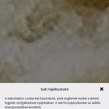
Süti tájékoztató
A GYILKOS HULLÁMOK LAZA
A weboldalon cookie-kat használunk, amik segítenek minket a lehető
FOTOGRÁFUSA
legjobb szolgáltatások nyújtásában. A süti hozzájárulásokat az alábbi
menüpontokban kezelheti.