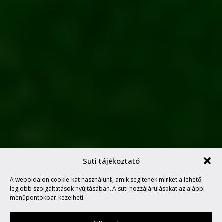
Süti tájékoztató
A weboldalon cookie-kat használunk, amik segítenek minket a lehető
A LÁTSZAT MINDIG CSAL
legjobb szolgáltatások nyújtásában. A süti hozzájárulásokat az alábbi
menüpontokban kezelheti.