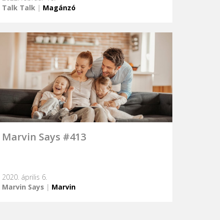
Talk Talk
|
Magánzó
Marvin Says #413
2020. április 6.
Marvin Says
|
Marvin