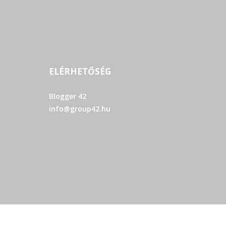
ELÉRHETŐSÉG
Blogger 42
info@group42.hu