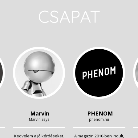
CSAPAT
Marvin
PHENOM
Marvin Says
phenom.hu
Kedvelem a jó kérdéseket.
A magazin 2010-ben indult,