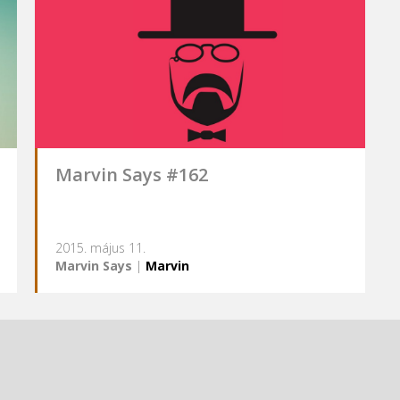
Marvin Says #162
2015. május 11.
Marvin Says
|
Marvin