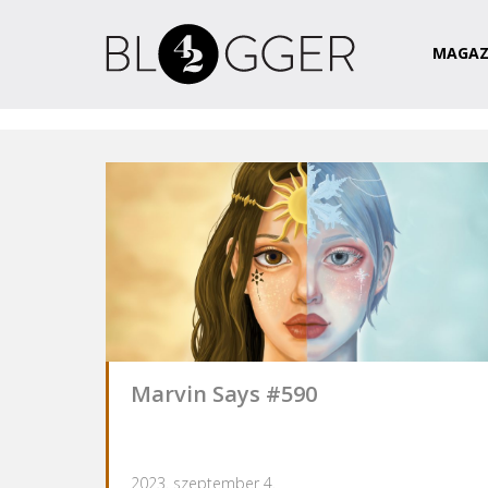
Magazin
Csapat
Kapcsolat
MAGAZ
Marvin Says #590
2023. szeptember 4.