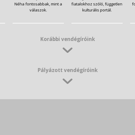
Néha fontosabbak, mint a
fiatalokhoz szóló, független
f
válaszok.
kulturális portál.
Korábbi vendégíróink
Pályázott vendégíróink