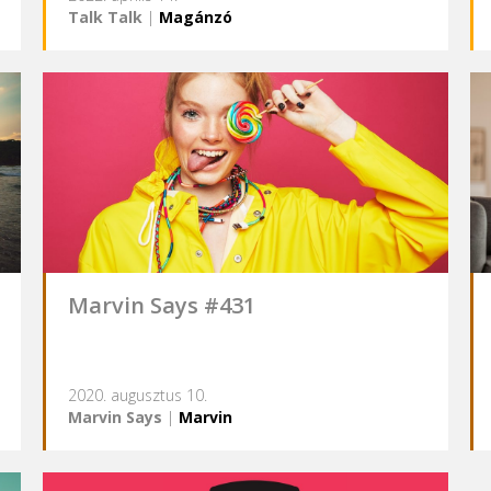
Talk Talk
|
Magánzó
Marvin Says #431
2020. augusztus 10.
Marvin Says
|
Marvin