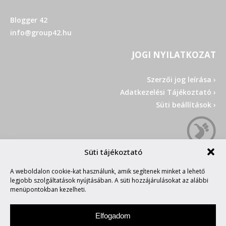
Blogger 42
info@group42.hu
JOGI NYILATKOZAT
Szerzői jog leírása ›
Adatkezelési Tájékoztató ›
Süti beállítások ›
Süti tájékoztató
A weboldalon cookie-kat használunk, amik segítenek minket a lehető
legjobb szolgáltatások nyújtásában. A süti hozzájárulásokat az alábbi
menüpontokban kezelheti.
Elfogadom