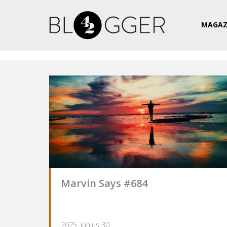
Magazin
Csapat
Kapcsolat
MAGAZ
Marvin Says #684
2025. június 30.