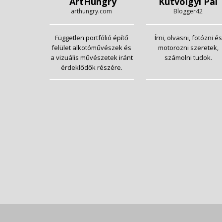
ArtHungry
Kutvölgyi Pál
arthungry.com
Blogger42
Független portfólió építő
Írni, olvasni, fotózni és
felület alkotóművészek és
motorozni szeretek,
a vizuális művészetek iránt
számolni tudok.
érdeklődők részére.