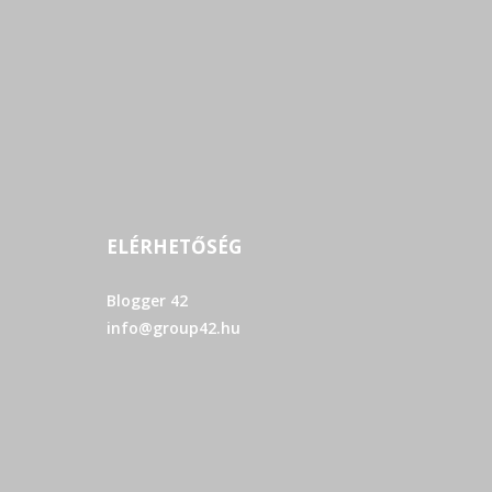
ELÉRHETŐSÉG
Blogger 42
info@group42.hu