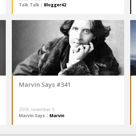
Talk Talk
|
Blogger42
Marvin Says #341
2018. november 5.
Marvin Says
|
Marvin