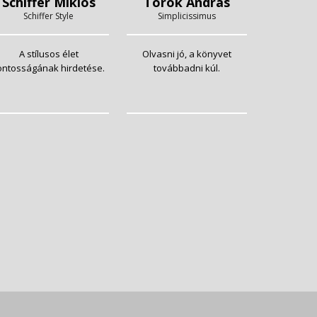
Schiffer Miklós
Török András
Schiffer Style
Simplicissimus
A stílusos élet
Olvasni jó, a könyvet
ontosságának hirdetése.
továbbadni kúl.