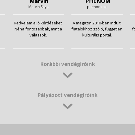
Marvin
PHENOM
Marvin Says
phenom.hu
Kedvelem a jó kérdéseket.
A magazin 2010-ben indult,
Néha fontosabbak, mint a
fiatalokhoz szóló, független
f
válaszok.
kulturális portál.
Korábbi vendégíróink
Pályázott vendégíróink