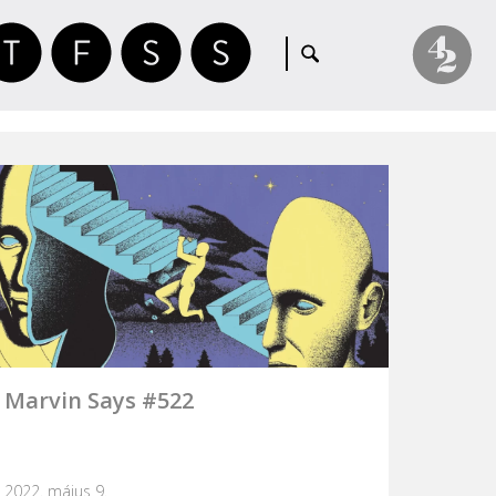
Marvin Says #522
2022. május 9.