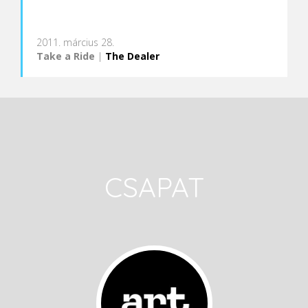
2011. március 28.
Take a Ride
|
The Dealer
CSAPAT