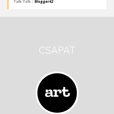
Talk Talk
|
Blogger42
CSAPAT