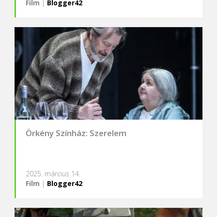
Film
|
Blogger42
Örkény Színház: Szerelem
2025. március 14.
Film
|
Blogger42