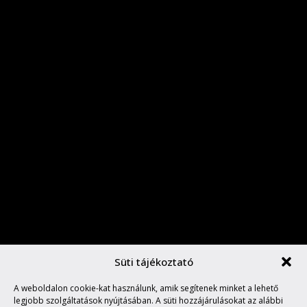
Süti tájékoztató
A weboldalon cookie-kat használunk, amik segítenek minket a lehető
FELFALVA NÉZNI
legjobb szolgáltatások nyújtásában. A süti hozzájárulásokat az alábbi