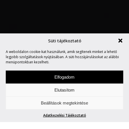
Süti tájékoztató
FORTUNA VS ANANKÉ
A weboldalon cookie-kat használunk, amik segítenek minket a lehető
SZTÁRBOX
legjobb szolgáltatások nyújtásában. A süti hozzájárulásokat az alábbi
menüpontokban kezelheti.
Elfogadom
Elutasítom
Csütörtökönként locsogunk/ fecsegünk az
Beállítások megtekintése
Életről. Meg mindenről.
Adatkezelési Tájékoztató