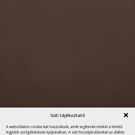
Süti tájékoztató
A weboldalon cookie-kat használunk, amik segítenek minket a lehető
HEDONISTA TEMETÉS
legjobb szolgáltatások nyújtásában. A süti hozzájárulásokat az alábbi