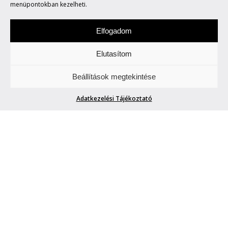
menüpontokban kezelheti.
Elfogadom
Elutasítom
Szombat a zene napja. Figyeljetek és
Beállítások megtekintése
hallgassatok minket.
Adatkezelési Tájékoztató
HEDONISTA TEMETÉS
Magánzó
| 2012. július 14.