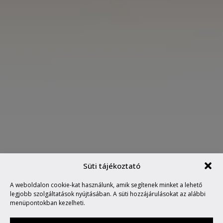
Süti tájékoztató
HURRA, DER TRABI IST
A weboldalon cookie-kat használunk, amik segítenek minket a lehető
WIEDER DA!
legjobb szolgáltatások nyújtásában. A süti hozzájárulásokat az alábbi
menüpontokban kezelheti.