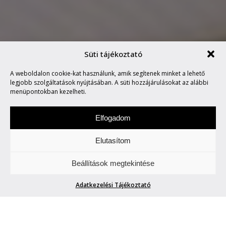
Süti tájékoztató
A weboldalon cookie-kat használunk, amik segítenek minket a lehető
ITT A LEGÚJABB NOIRA DAL
legjobb szolgáltatások nyújtásában. A süti hozzájárulásokat az alábbi
menüpontokban kezelheti.
Elfogadom
Elutasítom
Szombat a zene napja. Figyeljetek és
Beállítások megtekintése
hallgassatok minket.
Adatkezelési Tájékoztató