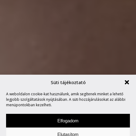
Süti tájékoztató
JACKO LÁNYA AZ XX ÚJ
A weboldalon cookie-kat használunk, amik segítenek minket a lehető
KLIPJÉBEN
legjobb szolgáltatások nyújtásában. A süti hozzájárulásokat az alábbi
menüpontokban kezelheti.
Elfogadom
Elutasítom