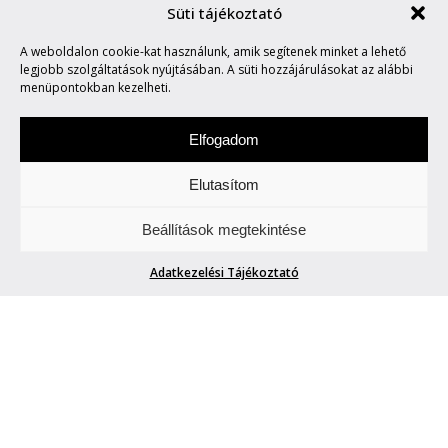
Süti tájékoztató
A weboldalon cookie-kat használunk, amik segítenek minket a lehető
KATY PERRY ÚJ ALBUMA
legjobb szolgáltatások nyújtásában. A süti hozzájárulásokat az alábbi
menüpontokban kezelheti.
Elfogadom
Elutasítom
Szombat a zene napja. Figyeljetek és
Beállítások megtekintése
hallgassatok minket.
Adatkezelési Tájékoztató
KATY PERRY ÚJ ALBUMA
phenom.hu
| 2017. június 17.