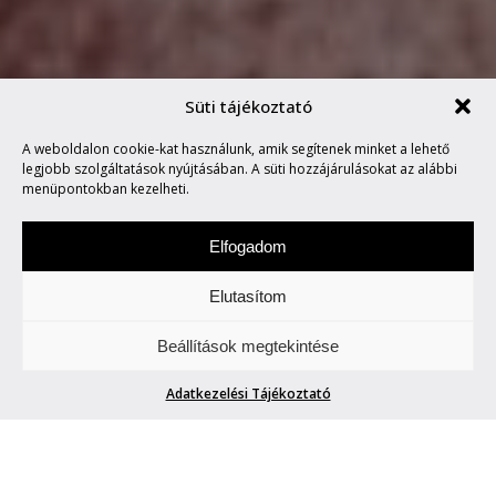
Süti tájékoztató
JAKOB WAGNER, A DÁN
A weboldalon cookie-kat használunk, amik segítenek minket a lehető
DESIGN FENEGYEREKE
legjobb szolgáltatások nyújtásában. A süti hozzájárulásokat az alábbi
menüpontokban kezelheti.
Elfogadom
Elutasítom
Szerdánként a design „titkaiba" avatunk be
Beállítások megtekintése
Titeket. Wow!
Adatkezelési Tájékoztató
JAKOB WAGNER, A DÁN DESIGN