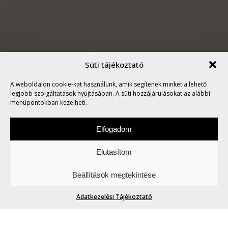
Süti tájékoztató
A weboldalon cookie-kat használunk, amik segítenek minket a lehető
KAWASAKI KZ400
legjobb szolgáltatások nyújtásában. A süti hozzájárulásokat az alábbi
menüpontokban kezelheti.
Elfogadom
Elutasítom
Keddenként tegyetek egy túrát velünk. Két-,
Beállítások megtekintése
vagy több keréken.
Adatkezelési Tájékoztató