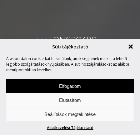
LLLLONGBOARD –
Süti tájékoztató
DESZKÁVAL AZ ASZFALT
A weboldalon cookie-kat használunk, amik segítenek minket a lehető
FELETT
legjobb szolgáltatások nyújtásában. A süti hozzájárulásokat az alábbi
menüpontokban kezelheti.
Elfogadom
Elutasítom
Keddenként tegyetek egy túrát velünk. Két-,
Beállítások megtekintése
vagy több keréken.
Adatkezelési Tájékoztató